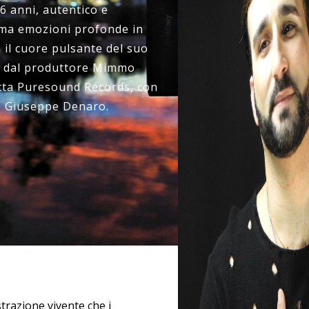
6 anni, autentico e
ma emozioni profonde in
 il cuore pulsante del suo
o dal produttore Mimmo
etta Puresound Records, con
o Giuseppe Denaro.
trazione vivente che i